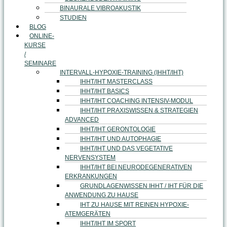
BINAURALE VIBROAKUSTIK
STUDIEN
BLOG
ONLINE-
KURSE
/
SEMINARE
INTERVALL-HYPOXIE-TRAINING (IHHT/IHT)
IHHT/IHT MASTERCLASS
IHHT/IHT BASICS
IHHT/IHT COACHING INTENSIV-MODUL
IHHT/IHT PRAXISWISSEN & STRATEGIEN
ADVANCED
IHHT/IHT GERONTOLOGIE
IHHT/IHT UND AUTOPHAGIE
IHHT/IHT UND DAS VEGETATIVE
NERVENSYSTEM
IHHT/IHT BEI NEURODEGENERATIVEN
ERKRANKUNGEN
GRUNDLAGENWISSEN IHHT / IHT FÜR DIE
ANWENDUNG ZU HAUSE
IHT ZU HAUSE MIT REINEN HYPOXIE-
ATEMGERÄTEN
IHHT/IHT IM SPORT