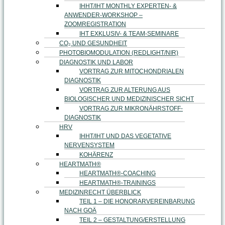
IHHT/IHT MONTHLY EXPERTEN- &
ANWENDER-WORKSHOP –
ZOOMREGISTRATION
IHT EXKLUSIV- & TEAM-SEMINARE
CO₂ UND GESUNDHEIT
PHOTOBIOMODULATION (REDLIGHT/NIR)
DIAGNOSTIK UND LABOR
VORTRAG ZUR MITOCHONDRIALEN
DIAGNOSTIK
VORTRAG ZUR ALTERUNG AUS
BIOLOGISCHER UND MEDIZINISCHER SICHT
VORTRAG ZUR MIKRONÄHRSTOFF-
DIAGNOSTIK
HRV
IHHT/IHT UND DAS VEGETATIVE
NERVENSYSTEM
KOHÄRENZ
HEARTMATH®
HEARTMATH®-COACHING
HEARTMATH®-TRAININGS
MEDIZINRECHT ÜBERBLICK
TEIL 1 – DIE HONORARVEREINBARUNG
NACH GOÄ
TEIL 2 – GESTALTUNG/ERSTELLUNG