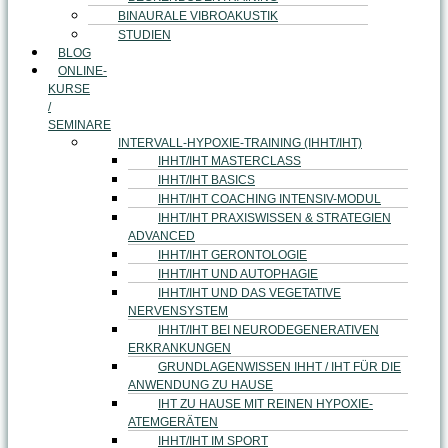
BINAURALE VIBROAKUSTIK
STUDIEN
BLOG
ONLINE-
KURSE
/
SEMINARE
INTERVALL-HYPOXIE-TRAINING (IHHT/IHT)
IHHT/IHT MASTERCLASS
IHHT/IHT BASICS
IHHT/IHT COACHING INTENSIV-MODUL
IHHT/IHT PRAXISWISSEN & STRATEGIEN
ADVANCED
IHHT/IHT GERONTOLOGIE
IHHT/IHT UND AUTOPHAGIE
IHHT/IHT UND DAS VEGETATIVE
NERVENSYSTEM
IHHT/IHT BEI NEURODEGENERATIVEN
ERKRANKUNGEN
GRUNDLAGENWISSEN IHHT / IHT FÜR DIE
ANWENDUNG ZU HAUSE
IHT ZU HAUSE MIT REINEN HYPOXIE-
ATEMGERÄTEN
IHHT/IHT IM SPORT