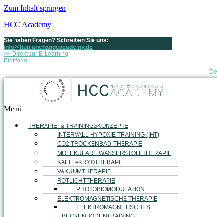
Zum Inhalt springen
HCC Academy
Sie haben Fragen? Schreiben Sie uns:
info@humanchangeacademy.de
>> Direkt zur E-Learning
Plattform
De
Menü
THERAPIE- & TRAININGSKONZEPTE
INTERVALL HYPOXIE TRAINING (IHT)
CO2 TROCKENBAD-THERAPIE
MOLEKULARE WASSERSTOFFTHERAPIE
KÄLTE-/KRYOTHERAPIE
VAKUUMTHERAPIE
ROTLICHTTHERAPIE
PHOTOBIOMODULATION
ELEKTROMAGNETISCHE THERAPIE
ELEKTROMAGNETISCHES
BECKENBODENTRAINING