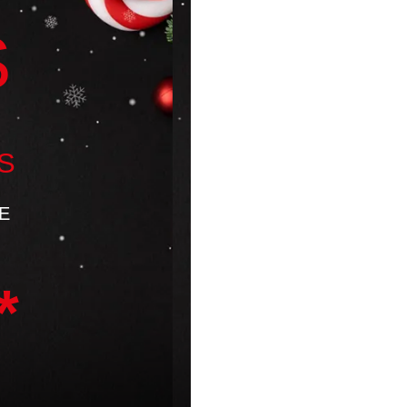
S
S
E
*