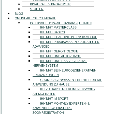
BINAURALE VIBROAKUSTIK
STUDIEN
BLOG
ONLINE-KURSE / SEMINARE
INTERVALL-HYPOXIE-TRAINING (IHHT/IHT)
IHHT/IHT MASTERCLASS
IHHT/IHT BASICS
IHHT/IHT COACHING INTENSIV-MODUL
IHHT/IHT PRAXISWISSEN & STRATEGIEN
ADVANCED
IHHT/IHT GERONTOLOGIE
IHHT/IHT UND AUTOPHAGIE
IHHT/IHT UND DAS VEGETATIVE
NERVENSYSTEM
IHHT/IHT BEI NEURODEGENERATIVEN
ERKRANKUNGEN
GRUNDLAGENWISSEN IHHT / IHT FÜR DIE
ANWENDUNG ZU HAUSE
IHT ZU HAUSE MIT REINEN HYPOXIE-
ATEMGERÄTEN
IHHT/IHT IM SPORT
IHHT/IHT MONTHLY EXPERTEN- &
ANWENDER-WORKSHOP –
ZOOMREGISTRATION