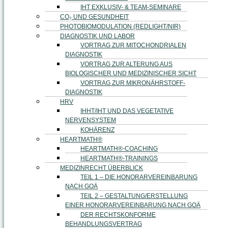
IHT EXKLUSIV- & TEAM-SEMINARE
CO₂ UND GESUNDHEIT
PHOTOBIOMODULATION (REDLIGHT/NIR)
DIAGNOSTIK UND LABOR
VORTRAG ZUR MITOCHONDRIALEN
DIAGNOSTIK
VORTRAG ZUR ALTERUNG AUS
BIOLOGISCHER UND MEDIZINISCHER SICHT
VORTRAG ZUR MIKRONÄHRSTOFF-
DIAGNOSTIK
HRV
IHHT/IHT UND DAS VEGETATIVE
NERVENSYSTEM
KOHÄRENZ
HEARTMATH®
HEARTMATH®-COACHING
HEARTMATH®-TRAININGS
MEDIZINRECHT ÜBERBLICK
TEIL 1 – DIE HONORARVEREINBARUNG
NACH GOÄ
TEIL 2 – GESTALTUNG/ERSTELLUNG
EINER HONORARVEREINBARUNG NACH GOÄ
DER RECHTSKONFORME
BEHANDLUNGSVERTRAG