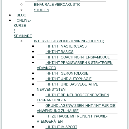
BINAURALE VIBROAKUSTIK
STUDIEN
BLOG
ONLINE-
KURSE
/
SEMINARE
INTERVALL-HYPOXIE-TRAINING (IHHT/IHT)
IHHT/IHT MASTERCLASS
IHHT/IHT BASICS
IHHT/IHT COACHING INTENSIV-MODUL
IHHT/IHT PRAXISWISSEN & STRATEGIEN
ADVANCED
IHHT/IHT GERONTOLOGIE
IHHT/IHT UND AUTOPHAGIE
IHHT/IHT UND DAS VEGETATIVE
NERVENSYSTEM
IHHT/IHT BEI NEURODEGENERATIVEN
ERKRANKUNGEN
GRUNDLAGENWISSEN IHHT / IHT FÜR DIE
ANWENDUNG ZU HAUSE
IHT ZU HAUSE MIT REINEN HYPOXIE-
ATEMGERÄTEN
IHHT/IHT IM SPORT