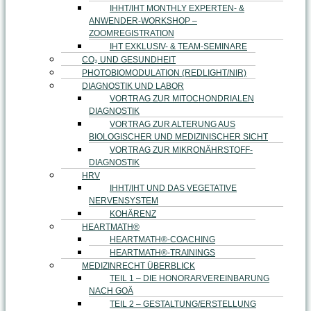
IHHT/IHT MONTHLY EXPERTEN- &
ANWENDER-WORKSHOP –
ZOOMREGISTRATION
IHT EXKLUSIV- & TEAM-SEMINARE
CO₂ UND GESUNDHEIT
PHOTOBIOMODULATION (REDLIGHT/NIR)
DIAGNOSTIK UND LABOR
VORTRAG ZUR MITOCHONDRIALEN
DIAGNOSTIK
VORTRAG ZUR ALTERUNG AUS
BIOLOGISCHER UND MEDIZINISCHER SICHT
VORTRAG ZUR MIKRONÄHRSTOFF-
DIAGNOSTIK
HRV
IHHT/IHT UND DAS VEGETATIVE
NERVENSYSTEM
KOHÄRENZ
HEARTMATH®
HEARTMATH®-COACHING
HEARTMATH®-TRAININGS
MEDIZINRECHT ÜBERBLICK
TEIL 1 – DIE HONORARVEREINBARUNG
NACH GOÄ
TEIL 2 – GESTALTUNG/ERSTELLUNG